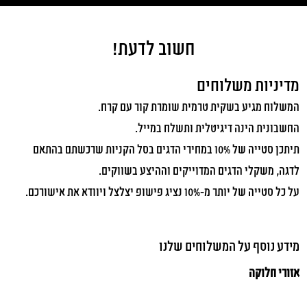
fishop-
store
חשוב לדעת!
משתמש חדש/אורח
מדיניות משלוחים
להרשמה
המשלוח מגיע בשקית טרמית שומרת קור עם קרח.
החשבונית הינה דיגיטלית ותשלח במייל.
תיתכן סטייה של 10% במחירי הדגים בסל הקניות שרכשתם בהתאם
לדגה, משקלי הדגים המדוייקים וההיצע בשווקים.
על כל סטייה של יותר מ-10% נציג פישופ יצלצל ויוודא את אישורכם.
מידע נוסף על המשלוחים שלנו
אזורי חלוקה